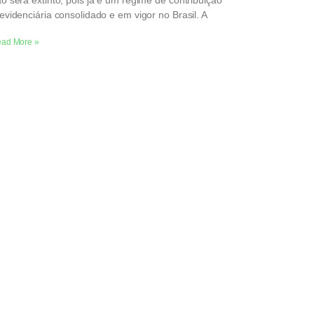
o será extinto, pois já é um regime de contribuição
evidenciária consolidado e em vigor no Brasil. A
ad More »