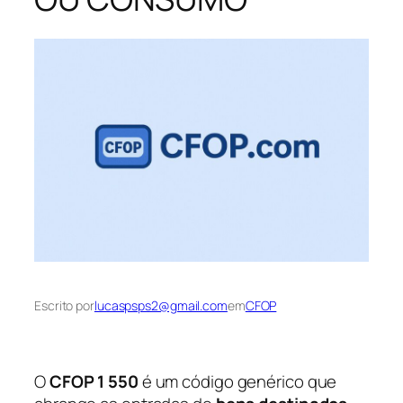
Escrito por
lucaspsps2@gmail.com
em
CFOP
O
CFOP 1 550
é um código genérico que