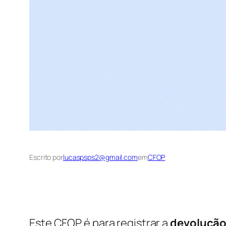
Escrito por
lucaspsps2@gmail.com
em
CFOP
Este CFOP é para registrar a
devolução