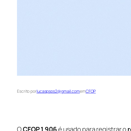
Escrito por
lucaspsps2@gmail.com
em
CFOP
O
CFOP 1 906
é usado para registrar o
r