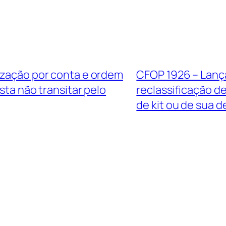
lização por conta e ordem
CFOP 1926 – Lanç
ta não transitar pelo
reclassificação d
de kit ou de sua 