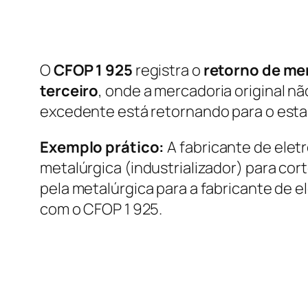
O
CFOP 1 925
registra o
retorno de me
terceiro
, onde a mercadoria original n
excedente está retornando para o esta
Exemplo prático:
A fabricante de elet
metalúrgica (industrializador) para cor
pela metalúrgica para a fabricante de 
com o CFOP 1 925.