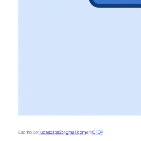
Escrito por
lucaspsps2@gmail.com
em
CFOP