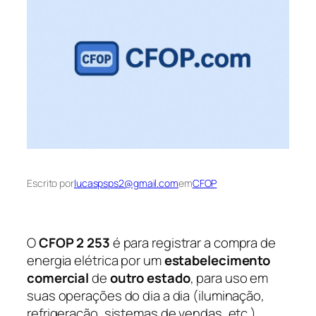
Escrito por
lucaspsps2@gmail.com
em
CFOP
O
CFOP 2 253
é para registrar a compra de
energia elétrica por um
estabelecimento
comercial
de
outro estado
, para uso em
suas operações do dia a dia (iluminação,
refrigeração, sistemas de vendas, etc.).