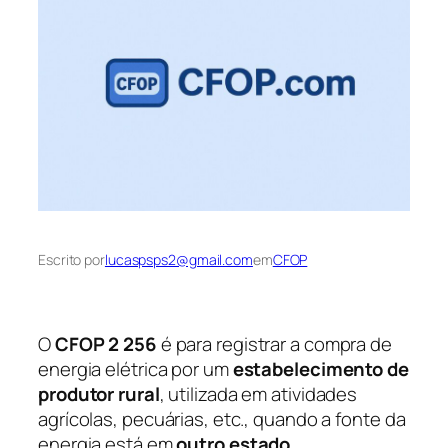
Escrito por
lucaspsps2@gmail.com
em
CFOP
O
CFOP 2 256
é para registrar a compra de
energia elétrica por um
estabelecimento de
produtor rural
, utilizada em atividades
agrícolas, pecuárias, etc., quando a fonte da
energia está em
outro estado
.