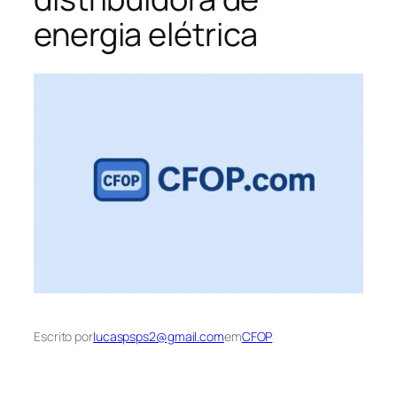
energia elétrica
Escrito por
lucaspsps2@gmail.com
em
CFOP