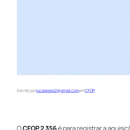
Escrito por
lucaspsps2@gmail.com
em
CFOP
O
CFOP 2 356
é para registrar a aquisi