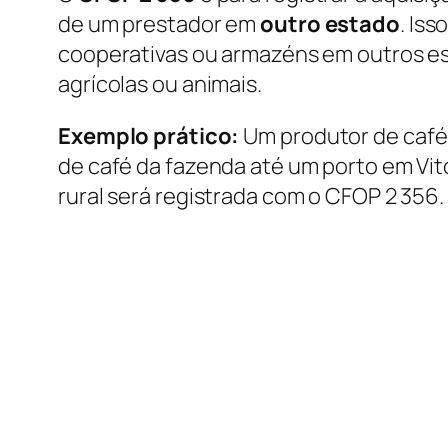
de um prestador em
outro estado
. Iss
cooperativas ou armazéns em outros es
agrícolas ou animais.
Exemplo prático:
Um produtor de café 
de café da fazenda até um porto em Vitó
rural será registrada com o CFOP 2 356.