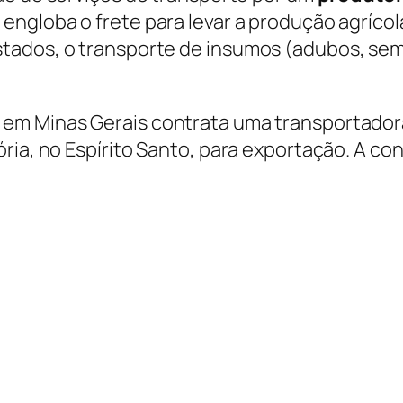
o engloba o frete para levar a produção agrícol
tados, o transporte de insumos (adubos, se
em Minas Gerais contrata uma transportadora 
ria, no Espírito Santo, para exportação. A co