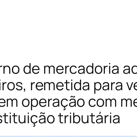
rno de mercadoria ad
iros, remetida para v
em operação com mer
tituição tributária