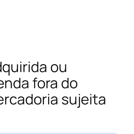
quirida ou
enda fora do
cadoria sujeita