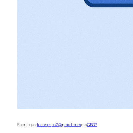
Escrito por
lucaspsps2@gmail.com
em
CFOP