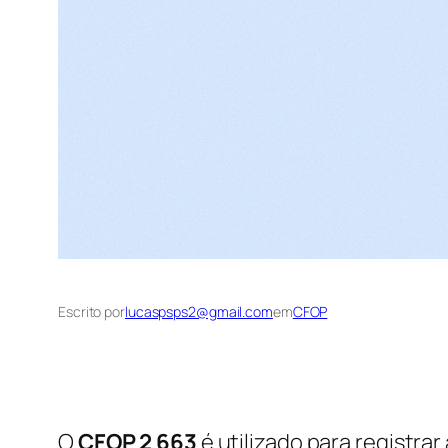
Escrito por
lucaspsps2@gmail.com
em
CFOP
O
CFOP 2 663
é utilizado para registrar