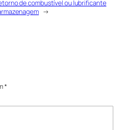
torno de combustível ou lubrificante
 armazenagem
→
om
*