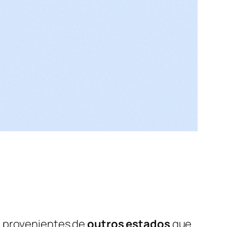
s
provenientes de
outros estados
que