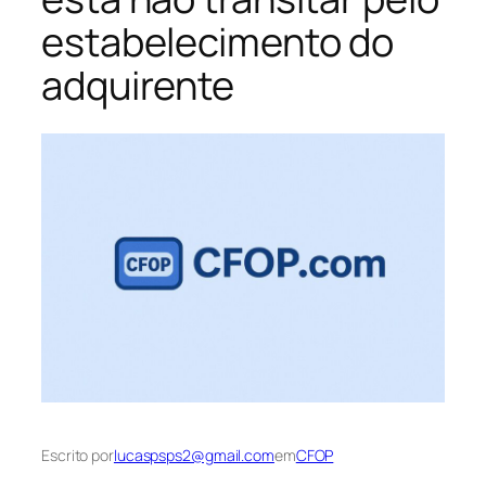
estabelecimento do
adquirente
Escrito por
lucaspsps2@gmail.com
em
CFOP