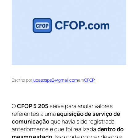
Escrito por
lucaspsps2@gmail.com
em
CFOP
O
CFOP 5 205
serve para anular valores
referentes a uma
aquisição de serviço de
comunicação
que havia sido registrada
anteriormente e que foi realizada
dentro do
mesmo estado
. Isso pode ocorrer devido a