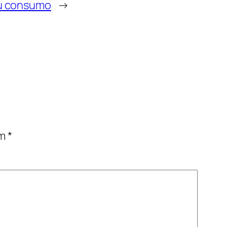
u consumo
→
om
*