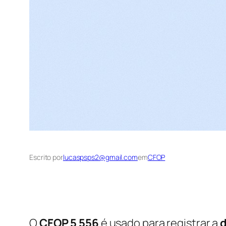
Escrito por
lucaspsps2@gmail.com
em
CFOP
O
CFOP 5 556
é usado para registrar a
d