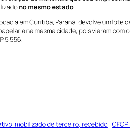
alizado
no mesmo estado
.
ocacia em Curitiba, Paraná, devolve um lote d
pelaria na mesma cidade, pois vieram com o 
P 5 556.
ivo imobilizado de terceiro, recebido
CFOP 