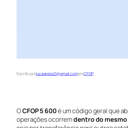
Escrito por
lucaspsps2@gmail.com
em
CFOP
O
CFOP 5 600
é um código geral que a
operações ocorrem
dentro do mesmo
seja por transferência para outros est