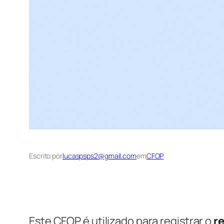
Escrito por
lucaspsps2@gmail.com
em
CFOP
Este CFOP é utilizado para registrar o
r