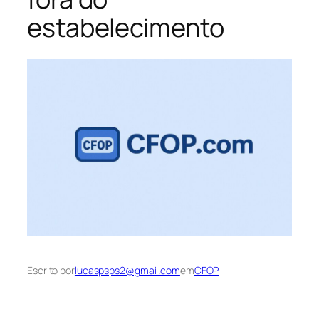
estabelecimento
Escrito por
lucaspsps2@gmail.com
em
CFOP