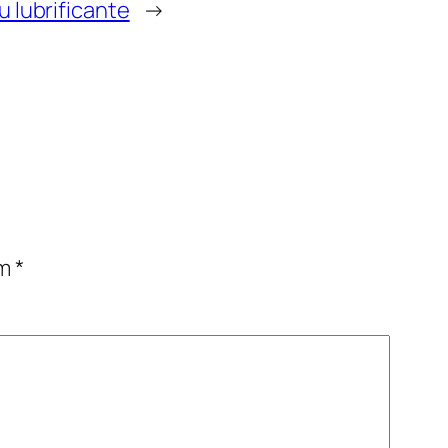
 lubrificante
→
om
*