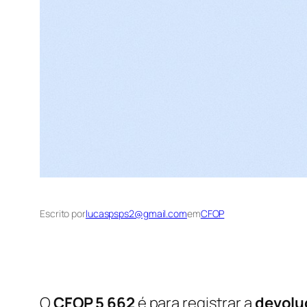
Escrito por
lucaspsps2@gmail.com
em
CFOP
O
CFOP 5 662
é para registrar a
devolu