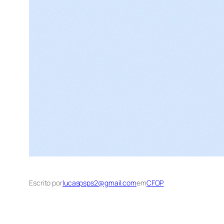
Escrito por
lucaspsps2@gmail.com
em
CFOP