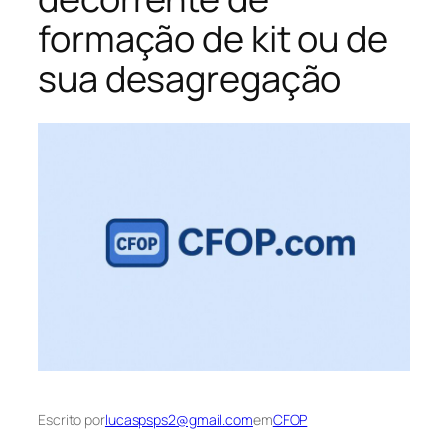
formação de kit ou de
sua desagregação
Escrito por
lucaspsps2@gmail.com
em
CFOP