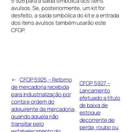
5 926 para a saída simbólica dos itens
avulsos. Se, posteriormente, um kit for
desfeito, a saída simbólica do kit e a entrada
dos itens avulsos também usarão este
CFOP.
←
CFOP 5925 – Retorno
CFOP 5927 –
de mercadoria recebida
Lançamento
para industrialização por
efetuado a título
conta e ordem do
de baixa de
adquirente da mercadoria,
estoque
quando aquela não
decorrente de
transitar pelo
perda, roubo ou
estabelecimento do