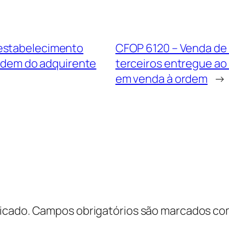
 estabelecimento
CFOP 6120 – Venda de 
ordem do adquirente
terceiros entregue ao
em venda à ordem
→
icado.
Campos obrigatórios são marcados c