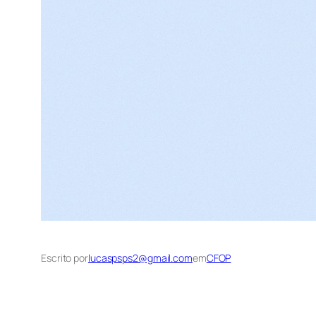
Escrito por
lucaspsps2@gmail.com
em
CFOP