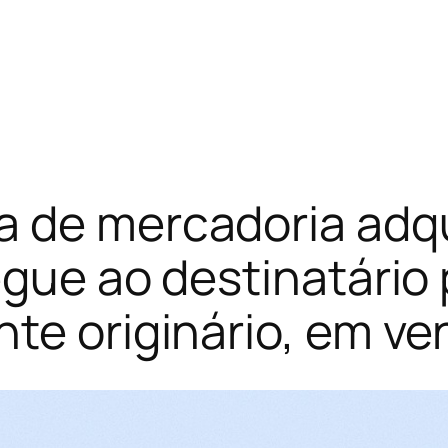
a de mercadoria adqu
egue ao destinatário 
te originário, em v