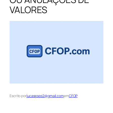
VALORES
Escrito por
lucaspsps2@gmail.com
em
CFOP