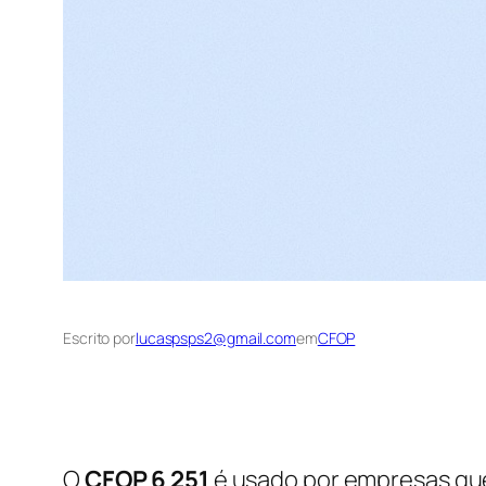
Escrito por
lucaspsps2@gmail.com
em
CFOP
O
CFOP 6 251
é usado por empresas que