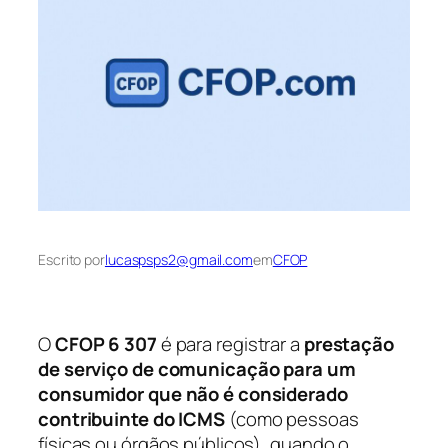
Escrito por
lucaspsps2@gmail.com
em
CFOP
O
CFOP 6 307
é para registrar a
prestação
de serviço de comunicação para um
consumidor que não é considerado
contribuinte do ICMS
(como pessoas
físicas ou órgãos públicos), quando o