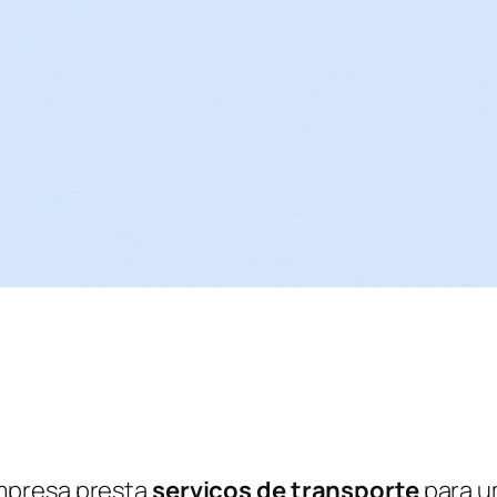
mpresa presta
serviços de transporte
para 