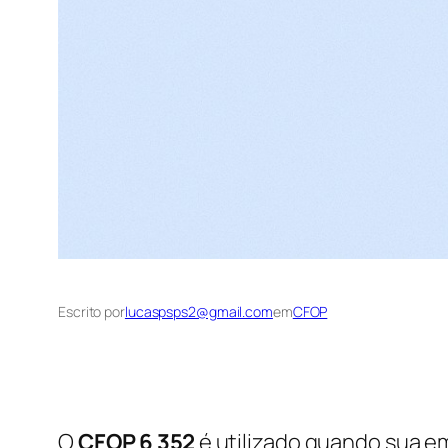
Escrito por
lucaspsps2@gmail.com
em
CFOP
O
CFOP 6 352
é utilizado quando sua e