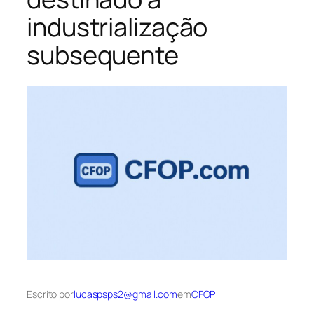
industrialização
subsequente
Escrito por
lucaspsps2@gmail.com
em
CFOP