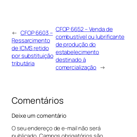
CFOP 6652 – Venda de
←
CFOP 6603 –
combustível ou lubrificante
Ressarcimento
de produção do
de ICMS retido
estabelecimento
por substituição
destinado à
tributária
comercialização
→
Comentários
Deixe um comentário
O seu endereço de e-mail não será
publicado.
Campos obrigatórios são