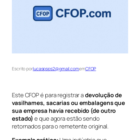
Escrito por
lucaspsps2@gmail.com
em
CFOP
Este CFOP é para registrar a
devolução de
vasilhames, sacarias ou embalagens que
sua empresa havia recebido (de outro
estado)
e que agora estão sendo
retornados para o remetente original.
Exemplo prático:
Uma indústria que