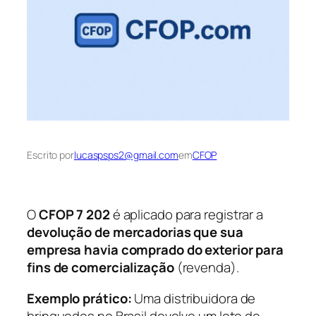
Escrito por
lucaspsps2@gmail.com
em
CFOP
O
CFOP 7 202
é aplicado para registrar a
devolução de mercadorias que sua
empresa havia comprado do exterior para
fins de comercialização
(revenda).
Exemplo prático:
Uma distribuidora de
brinquedos no Brasil devolve um lote de