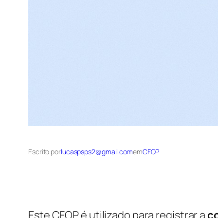
Escrito por
lucaspsps2@gmail.com
em
CFOP
Este CFOP é utilizado para registrar a
c