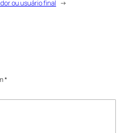
or ou usuário final
→
om
*