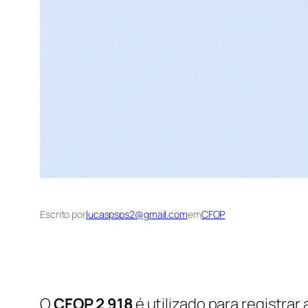
Escrito por
lucaspsps2@gmail.com
em
CFOP
O
CFOP 2 918
é utilizado para registrar 