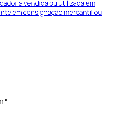
adoria vendida ou utilizada em
ente em consignação mercantil ou
om
*