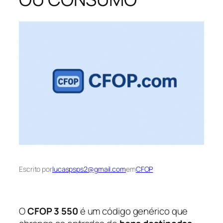
Escrito por
lucaspsps2@gmail.com
em
CFOP
O
CFOP 3 550
é um código genérico que