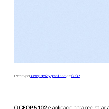
Escrito por
lucaspsps2@gmail.com
em
CFOP
O
CFOP 5 102
é aplicado para registrar 