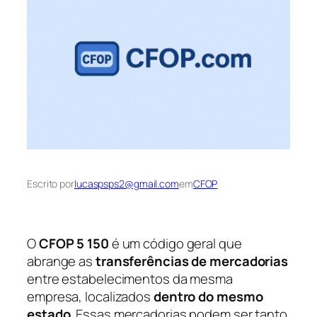
Escrito por
lucaspsps2@gmail.com
em
CFOP
O
CFOP 5 150
é um código geral que
abrange as
transferências de mercadorias
entre estabelecimentos da mesma
empresa, localizados
dentro do mesmo
estado
. Essas mercadorias podem ser tanto