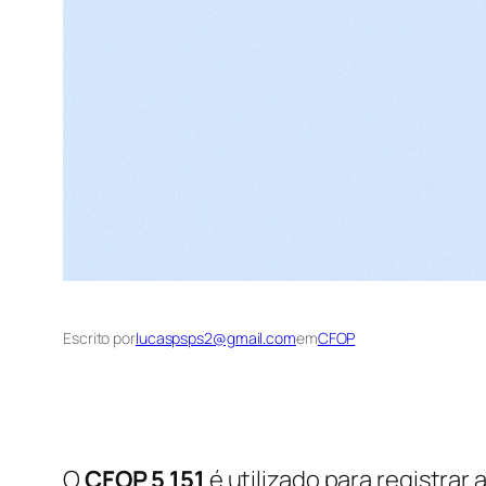
Escrito por
lucaspsps2@gmail.com
em
CFOP
O
CFOP 5 151
é utilizado para registrar 