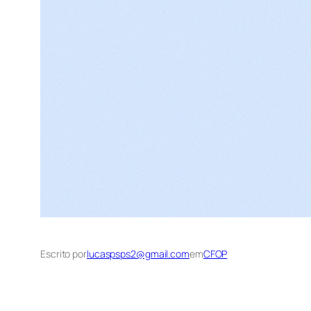
Escrito por
lucaspsps2@gmail.com
em
CFOP