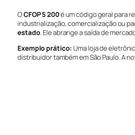
O
CFOP 5 200
é um código geral para re
industrialização, comercialização ou 
estado
. Ele abrange a saída de mercad
Exemplo prático:
Uma loja de eletrôni
distribuidor também em São Paulo. A no