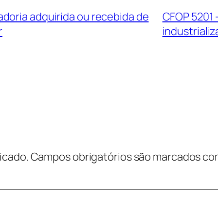
doria adquirida ou recebida de
CFOP 5201 
r
industriali
icado.
Campos obrigatórios são marcados c