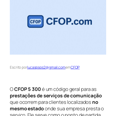
Escrito por
lucaspsps2@gmail.com
em
CFOP
O
CFOP 5 300
é um código geral para as
prestações de serviços de comunicação
que ocorrem para clientes localizados
no
mesmo estado
onde sua empresa presta o
serviço. Ele serve como o ponto de partida